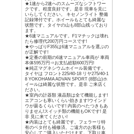
★1速から2速へのスムーズなシフトワー
クです。程度良好です。是非 現車を見に
いらしてください。 キセノンライト 整備
記録簿付です。ホイールもとても綺麗な
状態です。タイヤの山も8部山残っており
ます。
★6速マニュアルです。F1マチックは壊れ
たら修理代200万円コースです!
★やっぱりF355は6速マニュアルを選ぶの
が正解です!
★定番の前期の6速マニュアル車両が 車両
本体595万円⇒お支払総額600万円!
★純正マグネシウムホイール装備です。
タイヤは フロント225/40-18 リヤ275/40-1
8 YOKOHAMA ADVAN SPORT (8部山)ホ
イールは綺麗な状態です。是非 ご来店く
ださい。
★室内の計器類 液晶類は全て機能します!
エアコンも寒いくらい効きます!ウインド
ウが曇るくらいです! 内装のべたつきもあ
りません!スイッチ類の機能もOKです! 是
非 見に来てください!
★内装はとても綺麗です。フェラーリ特
有のベタ付も補修済。ご遠方のお客様も
安心してご購入いただけます。下取り車