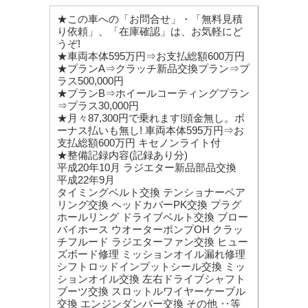
★この車への「お問合せ」・「無料見積
り依頼」、「在庫確認」は、お気軽にど
うぞ!
★車両本体595万円⇒お支払総額600万円
★プランA⇒クラッチ新品交換プラン⇒プ
ラス500,000円
★プランB⇒ホイールコーティングプラン
⇒プラス30,000円
★月々87,300円で乗れます!頭金無し。ボ
ーナス払いも無し! 車両本体595万円⇒お
支払総額600万円 キセノンライト付
★整備記録内容(記録あり分)
平成20年10月 ラジエター新品部品交換
平成22年9月
タイミングベルト交換 テンショナーベア
リング交換 ヘッドカバーPK交換 プラグ
ホールリング ドライブベルト交換 ブロー
バイホース ウオーターポンプOH クラッ
チフルード ラジエターファン交換 ヒュー
ズボード修理 ミッションオイル漏れ修理
シフトロッドインプットシール交換 ミッ
ションオイル交換 左右ドライブシャフト
ブーツ交換 スロットルワイヤーケーブル
交換 エンジンダンパー交換 その他 ‥等