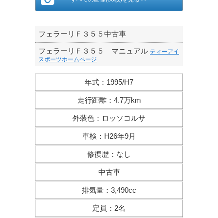
フェラーリＦ３５５中古車
フェラーリＦ３５５ マニュアル
ティーアイ
スポーツホームページ
年式
：
1995/H7
走行距離
：
4.7万km
外装色
：
ロッソコルサ
車検
：
H26年9月
修復歴
：
なし
中古車
排気量
：
3,490cc
定員
：
2名