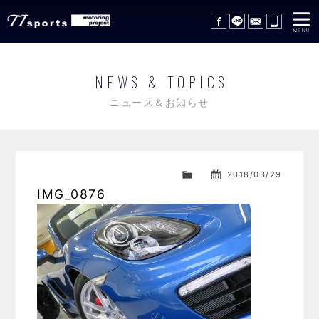
在庫車情報
STOCK LIST
NEWS & TOPICS
サポートサービス
SUPPORT SERVICE
ニュース＆お知らせ
レッカーサービス
WRECKER SERVICE
買取査定
TRADE IN
2018/03/29
IMG_0876
ギャラリー
GALLERY
会社概要
COMPANY