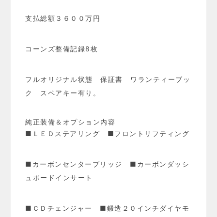
支払総額３６００万円
コーンズ整備記録8枚
フルオリジナル状態 保証書 ワランティーブッ
ク スペアキー有り。
純正装備＆オプション内容
■ＬＥＤステアリング ■フロントリフティング
■カーボンセンターブリッジ ■カーボンダッシ
ュボードインサート
■ＣＤチェンジャー ■鍛造２０インチダイヤモ