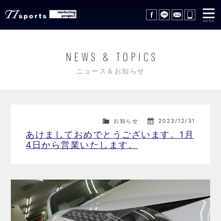
在庫車情報
STOCK LIST
NEWS & TOPICS
サポートサービス
SUPPORT SERVICE
ニュース＆お知らせ
レッカーサービス
WRECKER SERVICE
買取査定
TRADE IN
お知らせ
2023/12/31
あけましておめでとうございます。1月
ギャラリー
GALLERY
4日から営業いたします。
会社概要
COMPANY