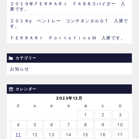
２０１９年ＦＥＲＲＡＲＩ Ｆ４８８スパイダー 入
庫です。
２０１８y ベントレー コンチネンタルＧＴ 入庫で
す。
ＦＥＲＲＡＲＩ ＰｏｒｔｏｆｉｎｏＭ 入庫です。
カテゴリー
お知らせ
カレンダー
2023年12月
月
火
水
木
金
土
日
1
2
3
4
5
6
7
8
9
10
11
12
13
14
15
16
17