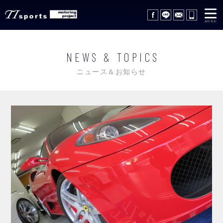
在庫車情報
STOCK LIST
NEWS & TOPICS
サポートサービス
SUPPORT SERVICE
ニュース＆お知らせ
レッカーサービス
WRECKER SERVICE
買取査定
TRADE IN
ギャラリー
GALLERY
会社概要
COMPANY