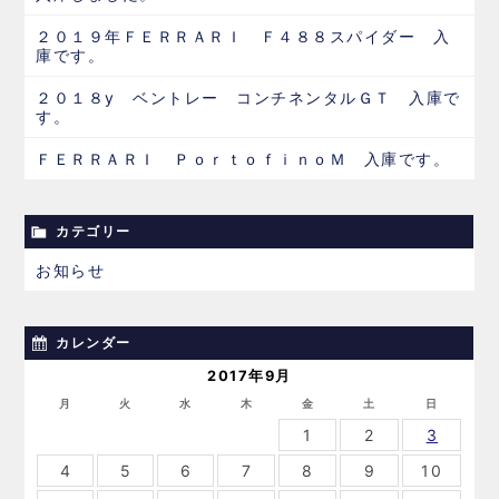
２０１９年ＦＥＲＲＡＲＩ Ｆ４８８スパイダー 入
庫です。
２０１８y ベントレー コンチネンタルＧＴ 入庫で
す。
ＦＥＲＲＡＲＩ ＰｏｒｔｏｆｉｎｏＭ 入庫です。
カテゴリー
お知らせ
カレンダー
2017年9月
月
火
水
木
金
土
日
1
2
3
4
5
6
7
8
9
10