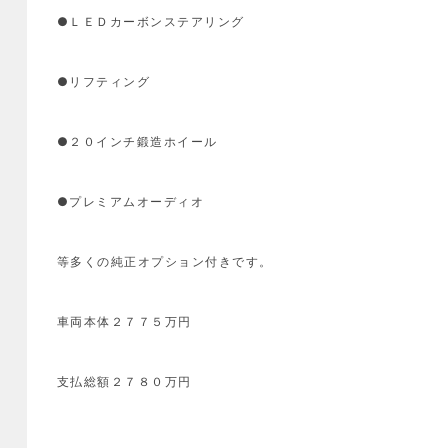
●ＬＥＤカーボンステアリング
●リフティング
●２０インチ鍛造ホイール
●プレミアムオーディオ
等多くの純正オプション付きです。
車両本体２７７５万円
支払総額２７８０万円