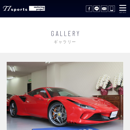
在庫車情報
STOCK LIST
GALLERY
サポートサービス
SUPPORT SERVICE
ギャラリー
レッカーサービス
WRECKER SERVICE
買取査定
TRADE IN
ギャラリー
GALLERY
会社概要
COMPANY