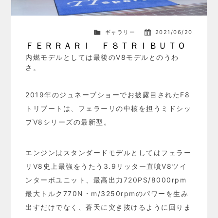
ギャラリー
2021/06/20
ＦＥＲＲＡＲＩ Ｆ８ＴＲＩＢＵＴＯ
内燃モデルとしては最後のV8モデルとのうわ
さ。
2019年のジュネーブショーでお披露目されたF8
トリブートは、フェラーリの中核を担うミドシッ
プV8シリーズの最新型。
エンジンはスタンダードモデルとしてはフェラー
リV8史上最強をうたう3.9リッター直噴V8ツイ
ンターボユニット、最高出力720PS/8000rpm
最大トルク770N・m/3250rpmのパワーを生み
出すだけでなく、蒼天に突き抜けるように回りま