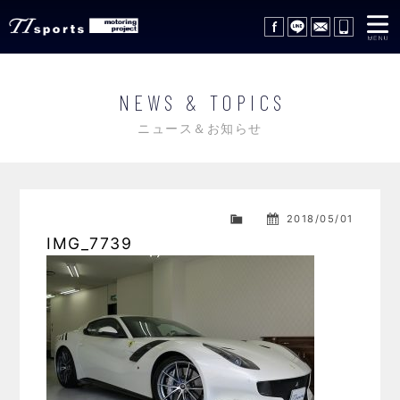
在庫車情報
STOCK LIST
NEWS & TOPICS
サポートサービス
SUPPORT SERVICE
ニュース＆お知らせ
レッカーサービス
WRECKER SERVICE
買取査定
TRADE IN
2018/05/01
IMG_7739
ギャラリー
GALLERY
会社概要
COMPANY