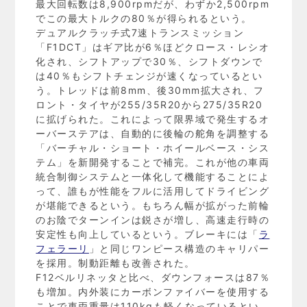
最大回転数は8,900rpmだが、わずか2,500rpm
でこの最大トルクの80％が得られるという。
デュアルクラッチ式7速トランスミッション
「F1DCT」はギア比が6％ほどクロース・レシオ
化され、シフトアップで30％、シフトダウンで
は40％もシフトチェンジが速くなっているとい
う。トレッドは前8mm、後30mm拡大され、フ
ロント・タイヤが255/35R20から275/35R20
に拡げられた。これによって限界域で発生するオ
ーバーステアは、自動的に後輪の舵角を調整する
「バーチャル・ショート・ホイールベース・シス
テム」を新開発することで補完。これが他の車両
統合制御システムと一体化して機能することによ
って、誰もが性能をフルに活用してドライビング
が堪能できるという。もちろん幅が拡がった前輪
のお陰でターンインは鋭さが増し、高速走行時の
安定性も向上しているという。ブレーキには「
ラ
フェラーリ
」と同じワンピース構造のキャリパー
を採用。制動距離も改善された。
F12ベルリネッタと比べ、ダウンフォースは87％
も増加。内外装にカーボンファイバーを使用する
ことで車両重量は110kgも軽くなっているとい