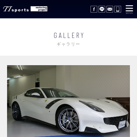
在庫車情報
STOCK LIST
GALLERY
サポートサービス
SUPPORT SERVICE
ギャラリー
レッカーサービス
WRECKER SERVICE
買取査定
TRADE IN
ギャラリー
GALLERY
会社概要
COMPANY