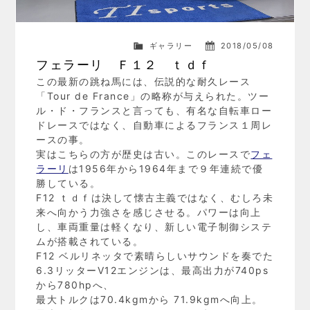
ギャラリー
2018/05/08
フェラーリ Ｆ１２ ｔｄｆ
この最新の跳ね馬には、伝説的な耐久レース
「Tour de France」の略称が与えられた。ツー
ル・ド・フランスと言っても、有名な自転車ロー
ドレースではなく、自動車によるフランス１周レ
ースの事。
実はこちらの方が歴史は古い。このレースで
フェ
ラーリ
は1956年から1964年まで９年連続で優
勝している。
F12 ｔｄｆは決して懐古主義ではなく、むしろ未
来へ向かう力強さを感じさせる。パワーは向上
し、車両重量は軽くなり、新しい電子制御システ
ムが搭載されている。
F12 ベルリネッタで素晴らしいサウンドを奏でた
6.3リッターV12エンジンは、最高出力が740ps
から780hpへ、
最大トルクは70.4kgmから 71.9kgmへ向上。